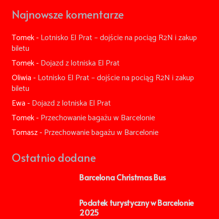
Muzyki
Narodowe
Guell
Najnowsze komentarze
Katalońskiej
Sztuki
Katalonii
(MNAC)
Tomek
-
Lotnisko El Prat – dojście na pociąg R2N i zakup
biletu
Tomek
-
Dojazd z lotniska El Prat
Oliwia
-
Lotnisko El Prat – dojście na pociąg R2N i zakup
biletu
Ewa
-
Dojazd z lotniska El Prat
Tomek
-
Przechowanie bagażu w Barcelonie
Tomasz
-
Przechowanie bagażu w Barcelonie
Ostatnio dodane
Barcelona Christmas Bus
Podatek turystyczny w Barcelonie
2025