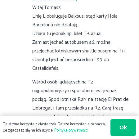
Witaj Tomasz,
Linię L obsługuje Baixbus, stąd karty Hola
Barcelona nie działają.
Działa tu jednak np. bilet T-Casual.
Zamiast jechać autobusem 46, można
przejechać lotniskowym shuttle busem na T1 i
stamtąd jechać bezpośrednio L99 do
Castelldefels.
Wśród osób lądujących na T2
najpopularniejszym sposobem jest jednak
pociąg. Spod lotniska R2N na stację El Prat de
Llobregat i tam przesiadka na R2. Całą trasę
można zrobić na karcie Hola Barcelona.
Ta strona korzysta z ciasteczek. Dalsze korzystanie oznacza,
Ok
że zgadzasz się na ich użycie.
Polityka prywatności