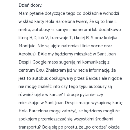
Dzień dobry,
Mam pytanie dotyczące tego co dokładnie wchodzi
w skład karty Hola Barcelona (wiem, że są to linie L
metra, autobusy -z samymi numerami lub dodatkowo
literą H,D, lub V, tramwaje T, i kolej R, S oraz kolejka
Montjuic. Nie są ujęte natomiast linie nocne oraz
Aerobus). BAle my będziemy mieszkać w Sant Joan
Despi i Google maps sugerują mi komunikację z
centrum E30. Znalazłam już w necie informację, że
jest to autobus obsługiwany przez Baixbus ale nigdzie
nie mogę znaleźć info czy tego typu autobusy są
również ujęte w karcie? I drugie pytanie- czy
mieszkając w Sant Joan Despi i mając wykupioną kartę
Hola Barcelona mogę założyć, ze będziemy mogli że
spokojem przemieszczać się wszystkimi środkami
transportu? Boję się po prostu, że „po drodze” okaże