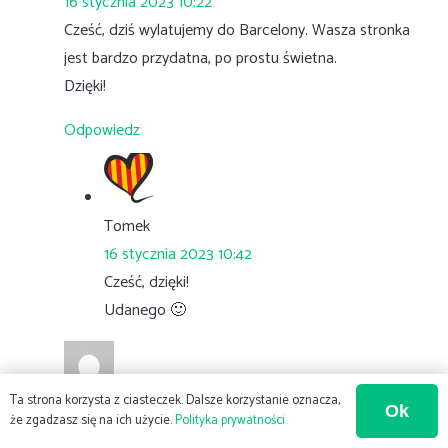
16 stycznia 2023 10:22
Cześć, dziś wylatujemy do Barcelony. Wasza stronka
jest bardzo przydatna, po prostu świetna.
Dzięki!
Odpowiedz
Tomek
16 stycznia 2023 10:42
Cześć, dzięki!
Udanego 🙂
Ta strona korzysta z ciasteczek. Dalsze korzystanie oznacza,
Ok
Jarosław
że zgadzasz się na ich użycie.
Polityka prywatności
16 stycznia 2023 21:45