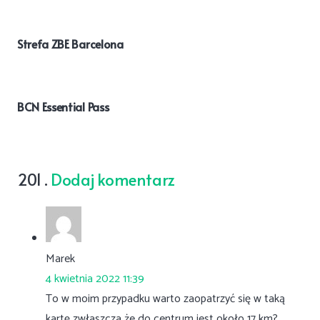
Strefa ZBE Barcelona
BCN Essential Pass
komentarzy
201
.
Dodaj komentarz
Marek
4 kwietnia 2022 11:39
To w moim przypadku warto zaopatrzyć się w taką
kartę zwłaszcza że do centrum jest około 17 km?