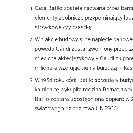
Casa Batllo została nazwana przez bar
elementy zdobnicze przypominający ludzk
strzałkowe czy czaszkę.
W trakcie budowy silne napięcie panował
powodu Gaudi został zwolniony przed z
mieć charakter językowy – Gaudi z upor
milionera wzorując się na burżuazji – kast
W 1954 roku córki Batllo sprzedały budy
kamienicę wykupiła rodzina Bernat, twó
Batllo została udostępniona dopiero w 2
światowego dziedzictwa UNESCO.