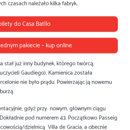
h czasach należało kilka fabryk.
ilety do Casa Batllo
ednym pakiecie – kup online
 stał już inny budynek, którego twórcą,
auczycieli Gaudiego). Kamienica została
rcelonie nie było prądu. Powierzając ją nowemu
burzą.
ezentacyjnie, gdyż przy nowym, głównym ciągu
. Dokładnie pod numerem 43. Początkowo Passeig
scowością/dzielnicą Villa de Gracia, a obecnie