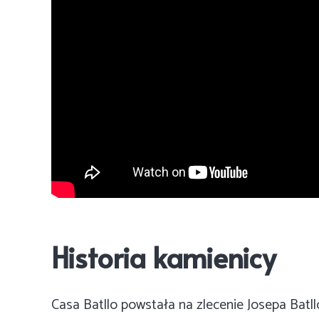
Historia kamienicy
Casa Batllo powstała na zlecenie Josepa Batl