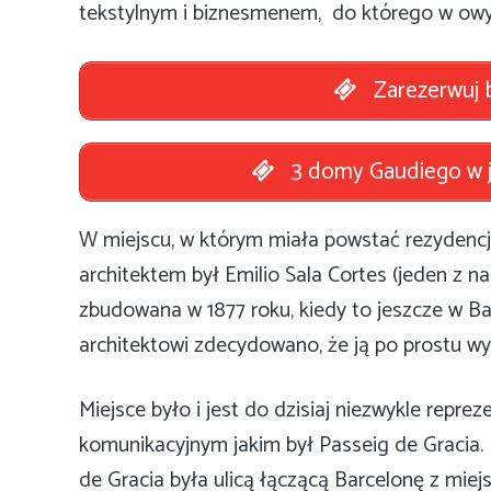
tekstylnym i biznesmenem, do którego w owyc
Zarezerwuj b
3 domy Gaudiego w j
W miejscu, w którym miała powstać rezydencja
architektem był Emilio Sala Cortes (jeden z n
zbudowana w 1877 roku, kiedy to jeszcze w Ba
architektowi zdecydowano, że ją po prostu wy
Miejsce było i jest do dzisiaj niezwykle repr
komunikacyjnym jakim był Passeig de Gracia
de Gracia była ulicą łączącą Barcelonę z miej