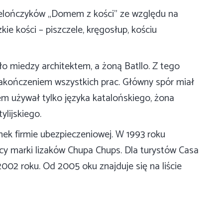
celończyków „Domem z kości” ze względu na
ie kości – piszczele, kręgosłup, kościu
o miedzy architektem, a żoną Batllo. Z tego
akończeniem wszystkich prac. Główny spór miał
em używał tylko języka katalońskiego, żona
ylijskiego.
nek firmie ubezpieczeniowej. W 1993 roku
rcy marki lizaków Chupa Chups. Dla turystów Casa
002 roku. Od 2005 oku znajduje się na liście