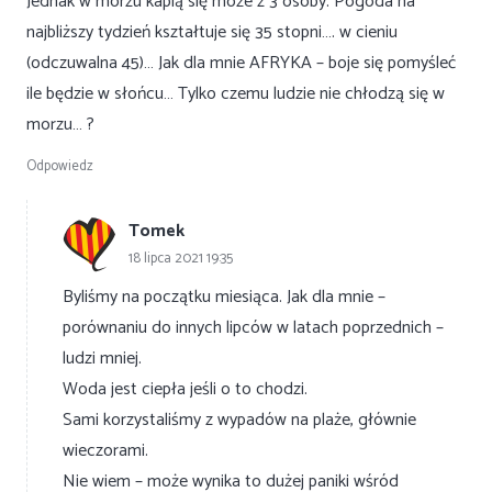
Jednak w morzu kapią się może z 3 osoby. Pogoda na
najbliższy tydzień kształtuje się 35 stopni…. w cieniu
(odczuwalna 45)… Jak dla mnie AFRYKA – boje się pomyśleć
ile będzie w słońcu… Tylko czemu ludzie nie chłodzą się w
morzu… ?
Odpowiedz
Tomek
18 lipca 2021 19:35
Byliśmy na początku miesiąca. Jak dla mnie –
porównaniu do innych lipców w latach poprzednich –
ludzi mniej.
Woda jest ciepła jeśli o to chodzi.
Sami korzystaliśmy z wypadów na plaże, głównie
wieczorami.
Nie wiem – może wynika to dużej paniki wśród