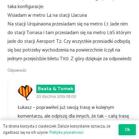
taka konfiguracje:
Wsiadam w metro L4 na stacji Llacuna
Na stacji Urquinaona przesiadam się na metro L1. Jade nim
do stacji Torrasa i tam przesiadam się na metro L9S którym
jade do stacji Aeroport T2. Czy wszystkie przesiadki odbędą
się bez potrzeby wychodzenia na powierzchnie (czyli na
jednym przejeździe biletu T10). Z góry dziękuje za odpowiedz
Odpowiedz
Beata & Tomek
20 stycznia 2019 08:00
Łukasz – poprawiłeś już swoją trasę w kolejnym
komentarzu, ale odpiszę dla innych, że tak – całą trasę
pokonamy pod ziemią.
Ta strona korzysta z ciasteczek. Dalsze korzystanie oznacza, że
Ok
zgadzasz się na ich użycie.
Polityka prywatności
Z tym, że na odcinek metra L9S na lotnisko potrzebny