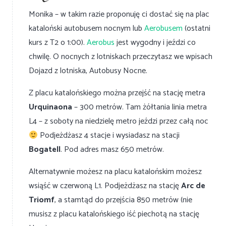
Monika – w takim razie proponuję ci dostać się na plac
kataloński autobusem nocnym lub
Aerobusem
(ostatni
kurs z T2 o 1:00).
Aerobus
jest wygodny i jeździ co
chwilę. O nocnych z lotniskach przeczytasz we wpisach
Dojazd z lotniska, Autobusy Nocne.
Z placu katalońskiego można przejść na stację metra
Urquinaona
– 300 metrów. Tam żółtania linia metra
L4 – z soboty na niedzielę metro jeździ przez całą noc
Podjeżdżasz 4 stacje i wysiadasz na stacji
Bogatell
. Pod adres masz 650 metrów.
Alternatywnie możesz na placu katalońskim możesz
wsiąść w czerwoną L1. Podjeżdżasz na stację
Arc de
Triomf
, a stamtąd do przejścia 850 metrów (nie
musisz z placu katalońskiego iść piechotą na stację