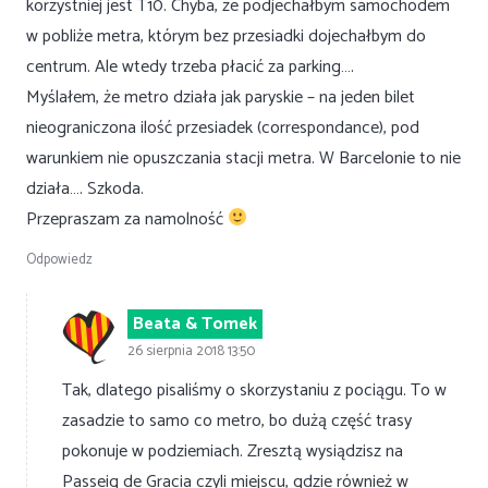
korzystniej jest T10. Chyba, ze podjechałbym samochodem
w pobliże metra, którym bez przesiadki dojechałbym do
centrum. Ale wtedy trzeba płacić za parking….
Myślałem, że metro działa jak paryskie – na jeden bilet
nieograniczona ilość przesiadek (correspondance), pod
warunkiem nie opuszczania stacji metra. W Barcelonie to nie
działa…. Szkoda.
Przepraszam za namolność
Odpowiedz
Beata & Tomek
26 sierpnia 2018 13:50
Tak, dlatego pisaliśmy o skorzystaniu z pociągu. To w
zasadzie to samo co metro, bo dużą część trasy
pokonuje w podziemiach. Zresztą wysiądzisz na
Passeig de Gracia czyli miejscu, gdzie również w