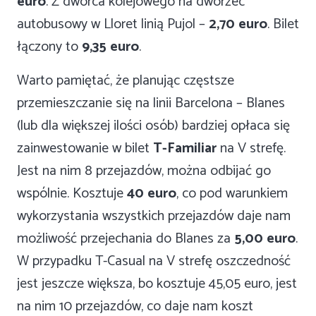
euro
. Z dworca kolejowego na dworzec
autobusowy w Lloret linią Pujol –
2,70 euro
. Bilet
łączony to
9,35 euro
.
Warto pamiętać, że planując częstsze
przemieszczanie się na linii Barcelona – Blanes
(lub dla większej ilości osób) bardziej opłaca się
zainwestowanie w bilet
T-Familiar
na V strefę.
Jest na nim 8 przejazdów, można odbijać go
wspólnie. Kosztuje
40 euro
, co pod warunkiem
wykorzystania wszystkich przejazdów daje nam
możliwość przejechania do Blanes za
5,00 euro
.
W przypadku T-Casual na V strefę oszczedność
jest jeszcze większa, bo kosztuje 45,05 euro, jest
na nim 10 przejazdów, co daje nam koszt