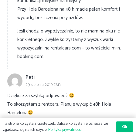
komunikacji miejskiej na miejscy.
Przy Hola Barcelona na 48 h macie pełen komfort i
wygodę, bez liczenia przyjazdów.
Jeśli chodzi o wypożyczalnie, to nie mam na oku nic
konkretnego. Zwykle korzystamy z wyszukiwarki
wypożyczalni na rentalcars.com – to właściciel m.in.
booking.com.
Pati
29 sierpnia 2019 23:13
Dziękuję za szybką odpowiedź
To skorzystam z rentcars. Planuje wykupić 48h Hola
Barcelona
A polecicie jakieś dobre i tanie restauracje?
Ta strona korzysta z ciasteczek. Dalsze korzystanie oznacza, że
Ok
13.10 są wybory będzie można głosować w naszej
zgadzasz się na ich użycie.
Polityka prywatności